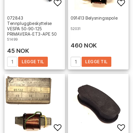
Add to list of favorites
Add 
072843
091413 Belysningsspole
Tennpluggbeskyttelse
VESPA 50-90-125
52031
PRIMAVERA-ET3-APE 50
51499
460 NOK
45 NOK
LEGGE TIL
LEGGE TIL