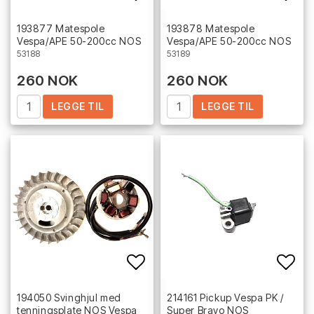
Add to list of favorites
Add 
193877 Matespole
193878 Matespole
Vespa/APE 50-200cc NOS
Vespa/APE 50-200cc NOS
53188
53189
260 NOK
260 NOK
LEGGE TIL
LEGGE TIL
Add to list of favorites
Add 
194050 Svinghjul med
214161 Pickup Vespa PK /
tenningsplate NOS Vespa
Super Bravo NOS