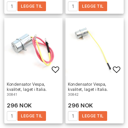
LEGGE TIL
LEGGE TIL
Add to list of favorites
Add 
Kondensator Vespa,
Kondensator Vespa,
kvalitet, laget i Italia.
kvalitet, laget i Italia.
30841
30842
296 NOK
296 NOK
LEGGE TIL
LEGGE TIL