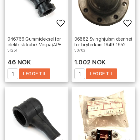
Add to list of favorites
Add 
046766 Gummideksel for
06882 Svinghjulsmidtenhet
elektrisk kabel Vespa/APE
for bryterkam 1949-1952
51251
50703
46 NOK
1.002 NOK
LEGGE TIL
LEGGE TIL