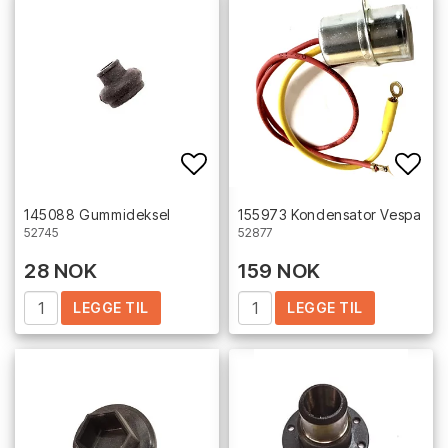
Add to list of favorites
Add 
145088 Gummideksel
155973 Kondensator Vespa
52745
52877
28 NOK
159 NOK
LEGGE TIL
LEGGE TIL