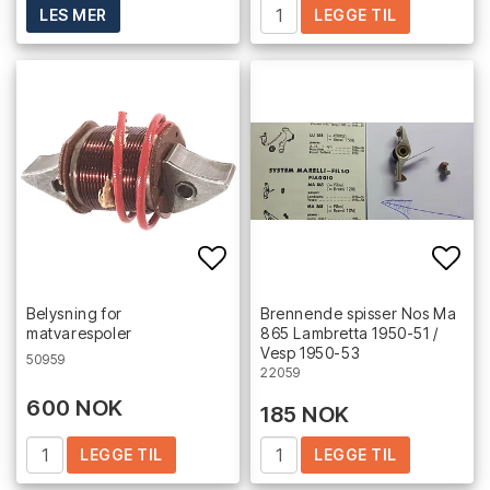
LEGGE TIL
LES MER
Add to list of favorites
Add 
Belysning for
Brennende spisser Nos Ma
matvarespoler
865 Lambretta 1950-51 /
Vesp 1950-53
50959
22059
600 NOK
185 NOK
LEGGE TIL
LEGGE TIL