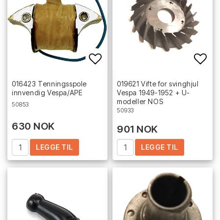
Add to list of favorites
Add 
016423 Tenningsspole
019621 Vifte for svinghjul
innvendig Vespa/APE
Vespa 1949-1952 + U-
modeller NOS
50853
50933
630 NOK
901 NOK
LEGGE TIL
LEGGE TIL