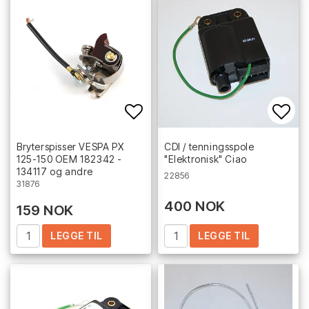
Add to list of favorites
Add 
Bryterspisser VESPA PX
CDI / tenningsspole
125-150 OEM 182342 -
"Elektronisk" Ciao
134117 og andre
22856
31876
400 NOK
159 NOK
LEGGE TIL
LEGGE TIL