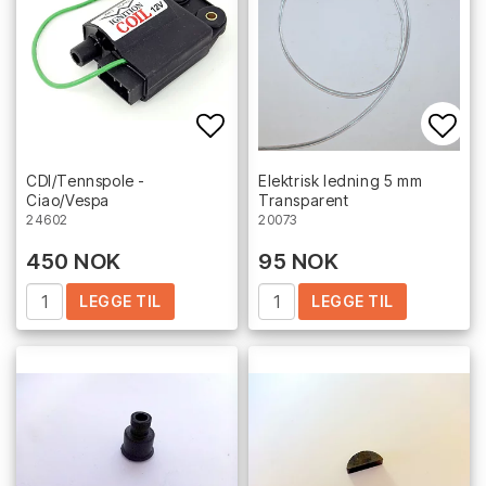
Add to list of favorites
Add 
CDI/Tennspole -
Elektrisk ledning 5 mm
Ciao/Vespa
Transparent
24602
20073
450 NOK
95 NOK
LEGGE TIL
LEGGE TIL