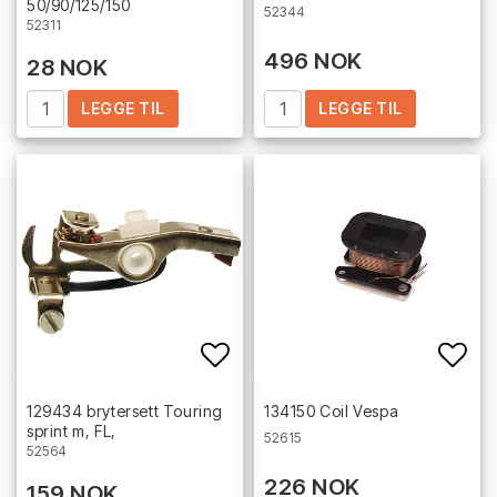
50/90/125/150
52344
52311
496 NOK
28 NOK
LEGGE TIL
LEGGE TIL
Add to list of favorites
Add 
129434 brytersett Touring
134150 Coil Vespa
sprint m, FL,
52615
52564
226 NOK
159 NOK