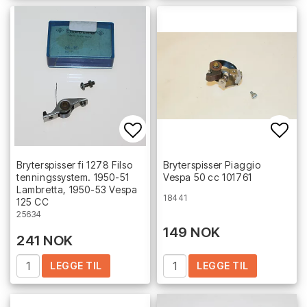
Add to list of favorites
Add 
Bryterspisser fi 1278 Filso
Bryterspisser Piaggio
tenningssystem. 1950-51
Vespa 50 cc 101761
Lambretta, 1950-53 Vespa
18441
125 CC
25634
149 NOK
241 NOK
LEGGE TIL
LEGGE TIL