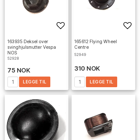
Add to list of favorites
Add 
163935 Deksel over
165612 Flying Wheel
svinghjulsmutter Vespa
Centre
NOS
52949
52928
310 NOK
75 NOK
LEGGE TIL
LEGGE TIL