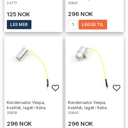
30837
24777
296 NOK
125 NOK
LEGGE TIL
LES MER
Add to list of favorites
Add 
Kondensator Vespa,
Kondensator Vespa,
kvalitet, laget i Italia.
kvalitet, laget i Italia.
30839
30840
296 NOK
296 NOK