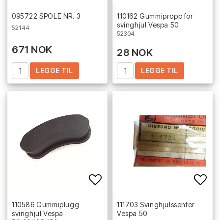
Add to list of favorites
Add 
095722 SPOLE NR. 3
110162 Gummipropp for
svinghjul Vespa 50
52144
52304
671 NOK
28 NOK
LEGGE TIL
LEGGE TIL
Add to list of favorites
Add 
110586 Gummiplugg
111703 Svinghjulssenter
svinghjul Vespa
Vespa 50