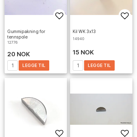
Add to list of favorites
Add 
Gummipakning for
Kil WK 3x13
tennspole
14940
12776
15 NOK
20 NOK
LEGGE TIL
LEGGE TIL