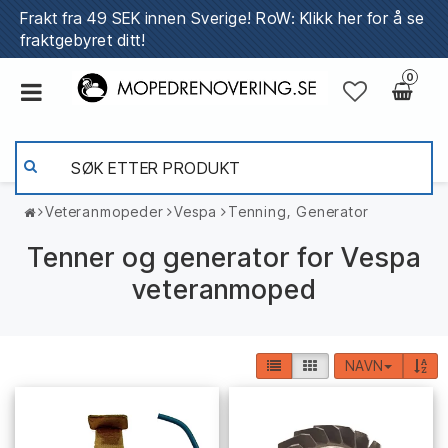
Frakt fra 49 SEK innen Sverige!
RoW: Klikk her for å se
fraktgebyret ditt!
0
Veteranmopeder
Vespa
Tenning, Generator
Tenner og generator for Vespa
veteranmoped
NAVN