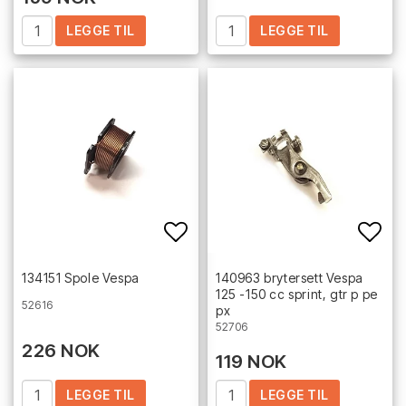
LEGGE TIL
LEGGE TIL
Add to list of favorites
Add 
134151 Spole Vespa
140963 brytersett Vespa
125 -150 cc sprint, gtr p pe
52616
px
52706
226 NOK
119 NOK
LEGGE TIL
LEGGE TIL