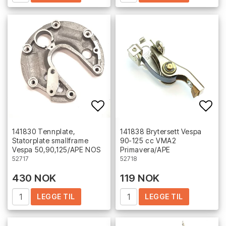
Add to list of favorites
Add 
141830 Tennplate,
141838 Brytersett Vespa
Statorplate smallframe
90-125 cc VMA2
Vespa 50,90,125/APE NOS
Primavera/APE
52717
52718
430 NOK
119 NOK
LEGGE TIL
LEGGE TIL