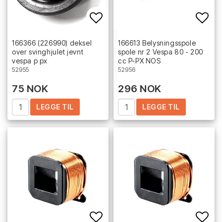
Add to list of favorites
Add 
166366 (226990) deksel
166613 Belysningsspole
over svinghjulet jevnt
spole nr 2 Vespa 80 - 200
vespa p px
cc P-PX NOS
52955
52956
75 NOK
296 NOK
LEGGE TIL
LEGGE TIL