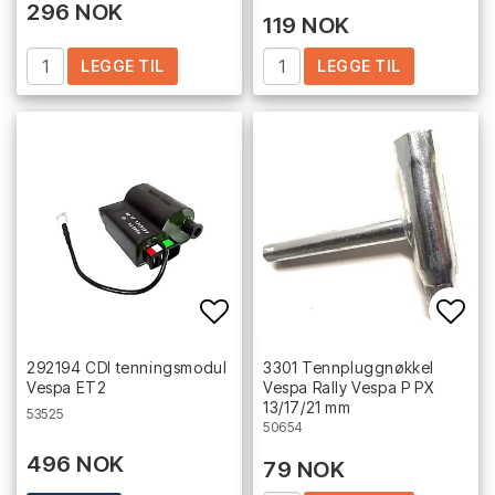
296 NOK
119 NOK
LEGGE TIL
LEGGE TIL
Add to list of favorites
Add 
292194 CDI tenningsmodul
3301 Tennpluggnøkkel
Vespa ET2
Vespa Rally Vespa P PX
13/17/21 mm
53525
50654
496 NOK
79 NOK