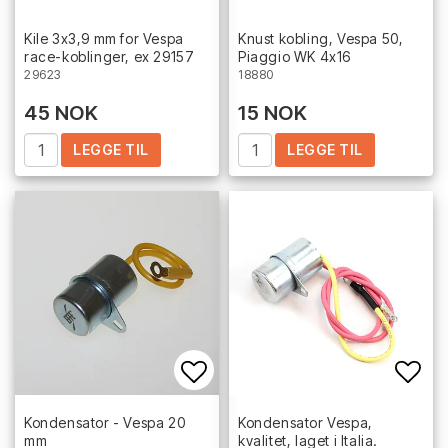
Add to list of favorites
Add 
Kile 3x3,9 mm for Vespa
Knust kobling, Vespa 50,
race-koblinger, ex 29157
Piaggio WK 4x16
29623
18880
45 NOK
15 NOK
LEGGE TIL
LEGGE TIL
Add to list of favorites
Add 
Kondensator - Vespa 20
Kondensator Vespa,
mm
kvalitet, laget i Italia.