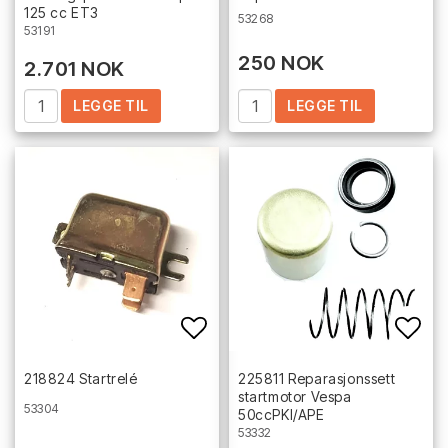
125 cc ET3
53268
53191
250 NOK
2.701 NOK
LEGGE TIL
LEGGE TIL
Add to list of favorites
Add 
218824 Startrelé
225811 Reparasjonssett
startmotor Vespa
53304
50ccPKI/APE
53332