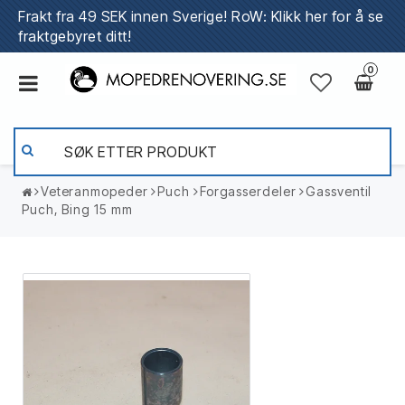
Frakt fra 49 SEK innen Sverige!
RoW: Klikk her for å se
fraktgebyret ditt!
0
Veteranmopeder
Puch
Forgasserdeler
Gassventil
Puch, Bing 15 mm