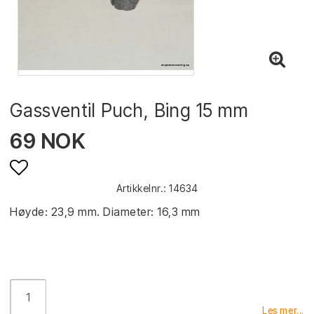
Gassventil Puch, Bing 15 mm
69 NOK
Artikkelnr.: 14634
Add to list of favorites
Høyde: 23,9 mm. Diameter: 16,3 mm
Les mer...