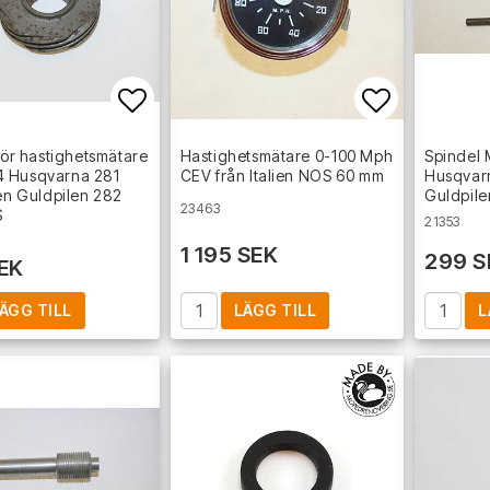
Lägg till i favoritlistan
Lägg till i
 för hastighetsmätare
Hastighetsmätare 0-100 Mph
Spindel
 Husqvarna 281
CEV från Italien NOS 60 mm
Husqvarn
len Guldpilen 282
Guldpil
23463
S
21353
1 195 SEK
299 S
EK
ÄGG TILL
LÄGG TILL
L