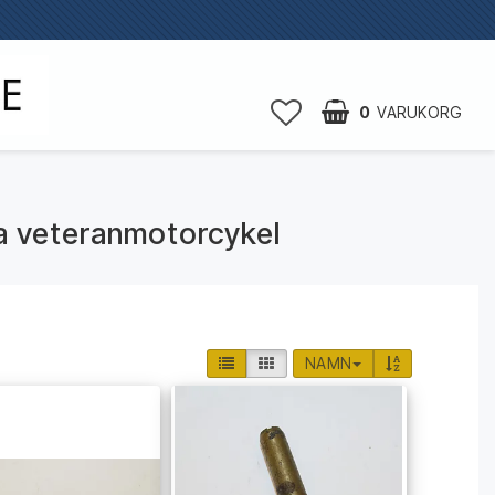
0
VARUKORG
a veteranmotorcykel
NAMN