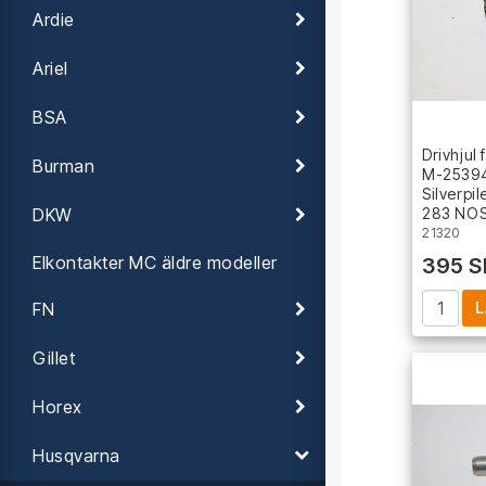
Ardie
Ariel
BSA
Drivhjul
Burman
M-25394
Silverpi
283 NO
DKW
21320
Elkontakter MC äldre modeller
395 S
L
FN
Gillet
Horex
Husqvarna