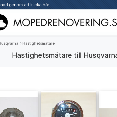
stnad genom att klicka här
Husqvarna
Hastighetsmätare
Hastighetsmätare till Husqvarn