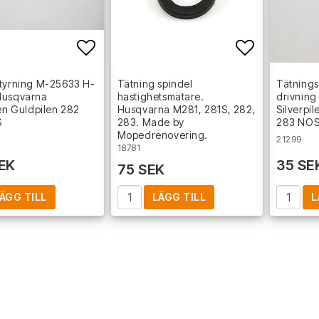
Lägg till i favoritlistan
Lägg till i
styrning M-25633 H-
Tätning spindel
Tätning
Husqvarna
hastighetsmätare.
drivning
len Guldpilen 282
Husqvarna M281, 281S, 282,
Silverpi
S
283. Made by
283 NO
Mopedrenovering.
21299
18781
EK
35 SE
75 SEK
ÄGG TILL
LÄGG TILL
L