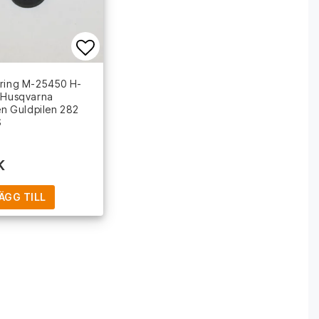
 favoritlistan
Lägg till i favoritlistan
sring M-25450 H-
 Husqvarna
len Guldpilen 282
S
K
ÄGG TILL