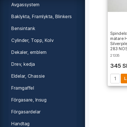
Avgassystem
Baklykta, Framlykta, Blinkers
Bensintank
Spindel
mätare 
Cylinder, Topp, Kolv
Silverpi
283 NO
Dekaler, emblem
21335
Drev, kedja
345 S
Eldelar, Chassie
L
Framgaffel
Förgasare, Insug
Förgasardelar
Handtag