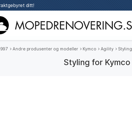
raktgebyret ditt!
1997
Andre produsenter og modeller
Kymco
Agility
Stylin
Styling for Kymco 