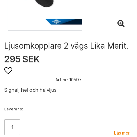
Ljusomkopplare 2 vägs Lika Merit.
295 SEK
Art.nr: 10597
Lägg till i favoritlistan
Signal, hel och halvljus
Leverans:
Läs mer...