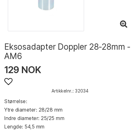
Eksosadapter Doppler 28-28mm -
AM6
129 NOK
Artikkelnr.: 32034
Add to list of favorites
Størrelse:

Ytre diameter: 28/28 mm

Indre diameter: 25/25 mm

Lengde: 54,5 mm