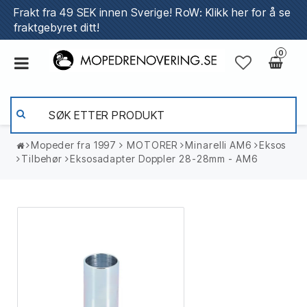
Frakt fra 49 SEK innen Sverige!
RoW: Klikk her for å se
fraktgebyret ditt!
0
Mopeder fra 1997
​MOTORER
Minarelli AM6
Eksos
Tilbehør
Eksosadapter Doppler 28-28mm - AM6