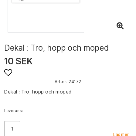
Dekal : Tro, hopp och moped
10 SEK
Art.nr: 24172
Lägg till i favoritlistan
Dekal : Tro, hopp och moped
Leverans:
Läs mer...